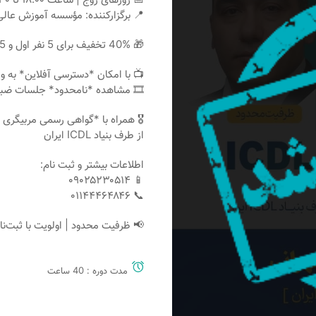
📍 برگزارکننده: مؤسسه آموزش عال
🎁 40% تخفیف برای 5 نفر اول و 25% تخفیف برای 10نفر دوم
📺 با امکان *دسترسی آفلاین* به 
🎞 مشاهده *نامحدود* جلسات ضبط‌شده تا *۳ماه
🎖 همراه با *گواهی رسمی مربیگری ICDL*
از طرف بنیاد ICDL ایران
اطلاعات بیشتر و ثبت نام:
📱 ۰۹۰۲۵۲۳۰۵۱۴
📞 ۰۱۱۴۴۴۶۴۸۴۶
📢 ظرفیت محدود | اولویت با ثبت‌نا
مدت دوره : 40 ساعت