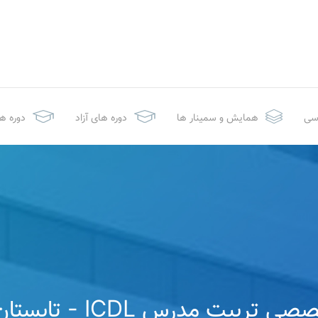
سی
همایش و سمینار ها
دوره های آزاد
دوره ه
ربیت مدرس ICDL - تابستان 1404