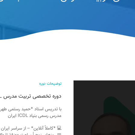
توضیحات دوره
دوره تخصصی تربیت مدرس ICDL – تابستان 1404
با تدریس استاد *حمید رستمی طهرا
مدرس رسمی بنیاد ICDL ایران
💻 *کاملاً آنلاین* – از سراسر ایران
📅 روزهای زوج | ساعت ۱۸:۰۰ تا ۱۹:۳۰