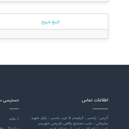
تاریخ شروع
اطلاعات تماس
دسترسی س
آدرس : رامسر ، کیلومتر ۵ غرب رامسر ، بلوار شهید
خانه
سلیمانی ، جنب مجتمع رفاهی تفریحی شهرسبز
رامسر ( تله کابین رامسر) ، خیابان فردوسی ،
آمادگی نظا