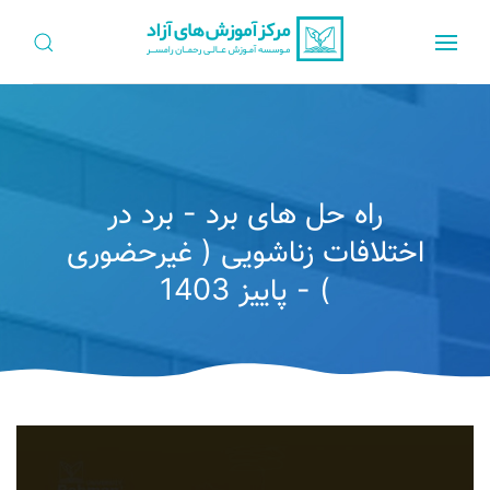
راه حل های برد - برد در
اختلافات زناشویی ( غیرحضوری
) - پاییز 1403